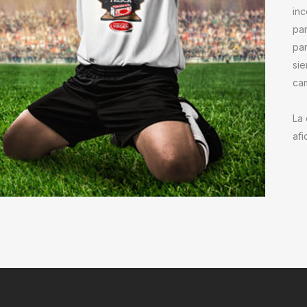
inc
pa
par
sie
ca
La 
afi