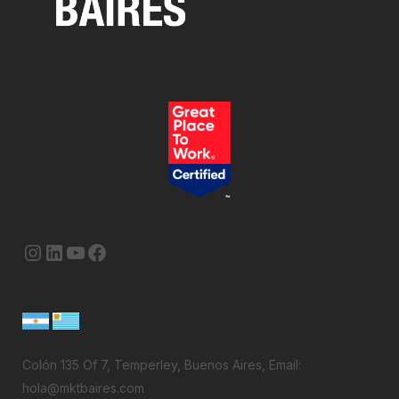
Instagram
LinkedIn
YouTube
Facebook
Colón 135 Of 7, Temperley, Buenos Aires, Email:
hola@mktbaires.com