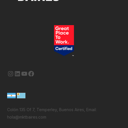
Instagram
LinkedIn
YouTube
Facebook
Colón 135 Of 7, Temperley, Buenos Aires, Email:
hola@mktbaires.com