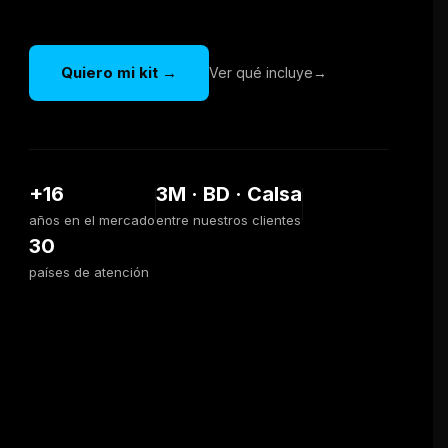
Quiero mi kit →
Ver qué incluye
+16
3M · BD · Calsa
años en el mercado
entre nuestros clientes
30
países de atención