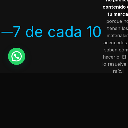
contenido 
tu marca
porque n
7 de cada 10
tienen los
materiale
adecuados 
saben có
hacerlo. El 
lo resuelve
raíz.
¿PARA QUIÉN ES?
ES PARA EMPRESAS